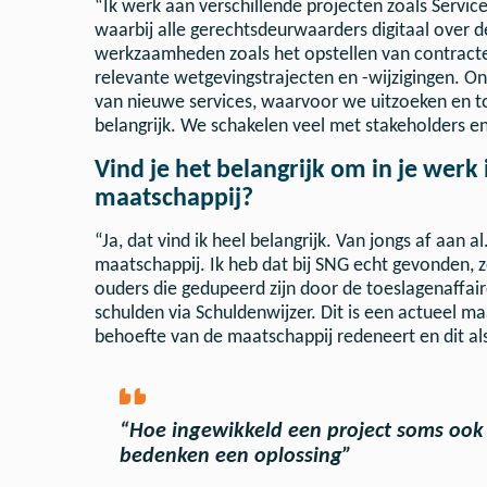
“Ik werk aan verschillende projecten zoals Servi
waarbij alle gerechtsdeurwaarders digitaal over 
werkzaamheden zoals het opstellen van contracten
relevante wetgevingstrajecten en -wijzigingen. O
van nieuwe services, waarvoor we uitzoeken en toe
belangrijk. We schakelen veel met stakeholders en o
Vind je het belangrijk om in je werk
maatschappij?
“Ja, dat vind ik heel belangrijk. Van jongs af aan a
maatschappij. Ik heb dat bij SNG echt gevonden, z
ouders die gedupeerd zijn door de toeslagenaffair
schulden via Schuldenwijzer. Dit is een actueel m
behoefte van de maatschappij redeneert en dit als
“Hoe ingewikkeld een project soms ook 
bedenken een oplossing”