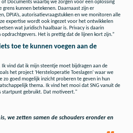
ce of Documents waarbij we zorgen voor een oplossing
de grens kunnen betekenen. Daarnaast zijn er
, DPIA’s, autorisatievraagstukken en we monitoren alle
nze expertise wordt ook ingezet voor het ontwikkelen
tsen wat juridisch haalbaar is. Privacy is daarin
pdrachtgevers. Het is prettig dat de lijnen kort zijn.”
 iets toe te kunnen voegen aan de
l. Ik vind dat ik mijn steentje moet bijdragen aan de
oals het project ‘Hersteloperatie Toeslagen’ waar we
e zo goed mogelijk inzicht proberen te geven in hun
aatschappelijk thema. Ik vind het mooi dat SNG vanuit de
 startpunt gebruikt. Dat motiveert."
is, we zetten samen de schouders eronder en