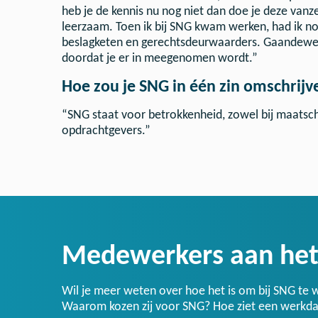
heb je de kennis nu nog niet dan doe je deze vanze
leerzaam. Toen ik bij SNG kwam werken, had ik no
beslagketen en gerechtsdeurwaarders. Gaandeweg d
doordat je er in meegenomen wordt.”
Hoe zou je SNG in één zin omschrijv
“SNG staat voor betrokkenheid, zowel bij maatscha
opdrachtgevers.”
Medewerkers aan he
Wil je meer weten over hoe het is om bij SNG te 
Waarom kozen zij voor SNG? Hoe ziet een werkdag